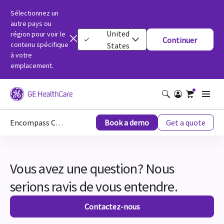
Sélectionnez un
autre pays ou
United
région pour voir le
Continuer
contenu spécifique
States
à votre
emplacement.
Encompass Contact Us
Book a demo
Get a quote
Vous avez une question? Nous
serions ravis de vous entendre.
Contactez-nous