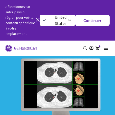
Sélectionnez un
autre pays ou
United
région pour voir le
Continuer
contenu spécifique
States
à votre
emplacement.