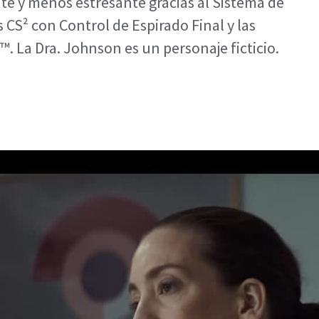
nte y menos estresante gracias al Sistema de
 CS² con Control de Espirado Final y las
™. La Dra. Johnson es un personaje ficticio.