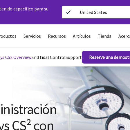
ntenido específico para su
United States
roductos
Servicios
Recursos
Artículos
Tienda
Acerc
sys CS2 Overview
End tidal Control
Support
Reserve una demost
nistración
ys CS² con