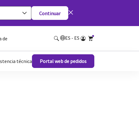
Continuar
ES - ES
a de
istencia técnica
Portal web de pedidos