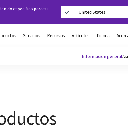
ntenido específico para su
United States
roductos
Servicios
Recursos
Artículos
Tienda
Acerc
Información general
As
roductos