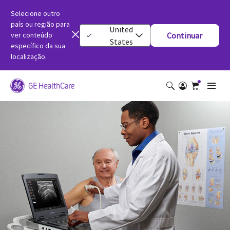
Selecione outro
país ou região para
United
ver conteúdo
Continuar
States
específico da sua
localização.