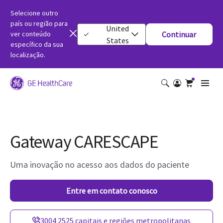
Selecione outro
país ou região para
United
ver conteúdo
Continuar
States
específico da sua
localização.
Gateway CARESCAPE
Uma inovação no acesso aos dados do paciente
Entre em contato conosco
3004 2525 capitais e regiões metropolitanas