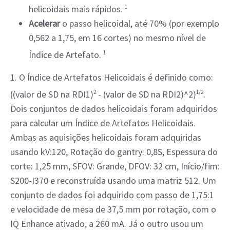
helicoidais mais rápidos.
1
Acelerar
o passo helicoidal, até 70% (por exemplo
0,562 a 1,75, em 16 cortes) no mesmo nível de
Índice de Artefato.
1
1. O Índice de Artefatos Helicoidais é definido como:
((valor de SD na RDI1)
2
- (valor de SD na RDI2)^2)
1/2
.
Dois conjuntos de dados helicoidais foram adquiridos
para calcular um Índice de Artefatos Helicoidais.
Ambas as aquisições helicoidais foram adquiridas
usando kV:120, Rotação do gantry: 0,8S, Espessura do
corte: 1,25 mm, SFOV: Grande, DFOV: 32 cm, Início/fim:
S200-I370 e reconstruída usando uma matriz 512. Um
conjunto de dados foi adquirido com passo de 1,75:1
e velocidade de mesa de 37,5 mm por rotação, com o
IQ Enhance ativado, a 260 mA. Já o outro usou um