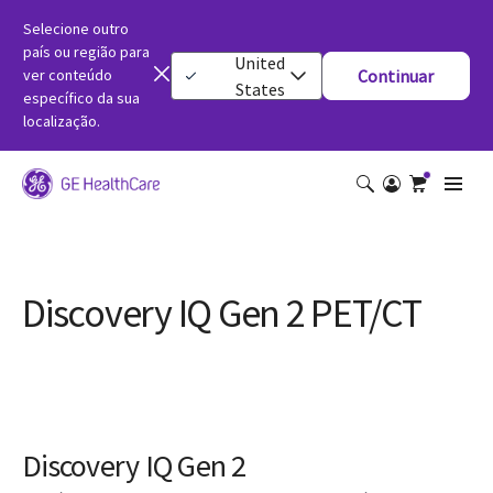
Selecione outro
país ou região para
United
ver conteúdo
Continuar
States
específico da sua
localização.
Discovery IQ Gen 2 PET/CT
Discovery IQ Gen 2