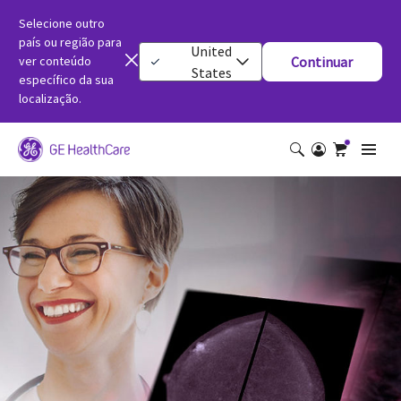
Selecione outro
país ou região para
United
ver conteúdo
Continuar
States
específico da sua
localização.