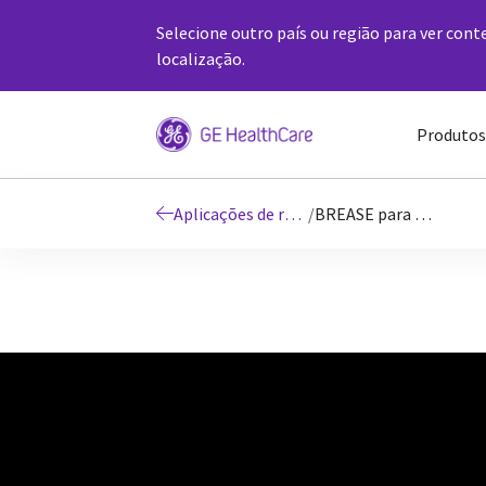
Selecione outro país ou região para ver cont
localização.
Produtos
Aplicações de ressonância magnética
/
BREASE para Ressonância Magnética