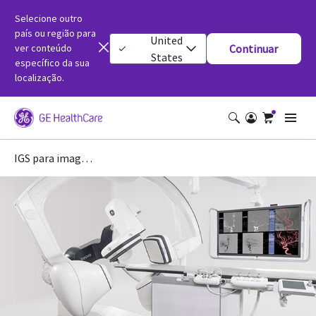
Selecione outro
país ou região para
United
ver conteúdo
Continuar
States
específico da sua
localização.
IGS para imagens neurointervencionistas