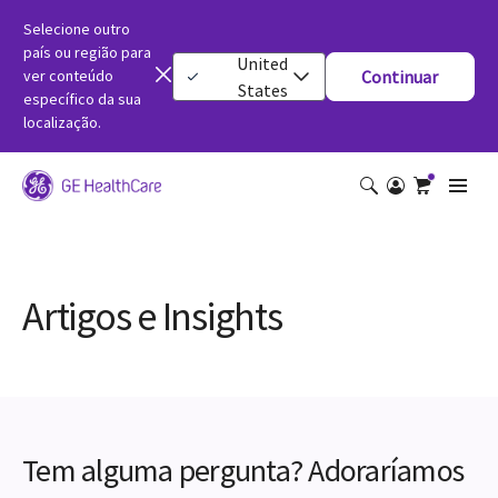
Selecione outro
país ou região para
United
ver conteúdo
Continuar
States
específico da sua
localização.
Artigos e Insights
Tem alguma pergunta? Adoraríamos