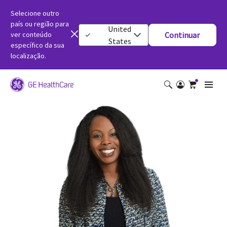
Selecione outro
país ou região para
United
ver conteúdo
Continuar
States
específico da sua
localização.