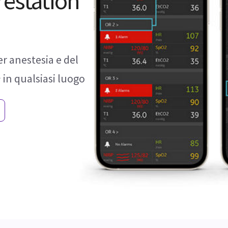
restation
er anestesia e del
1
in qualsiasi luogo