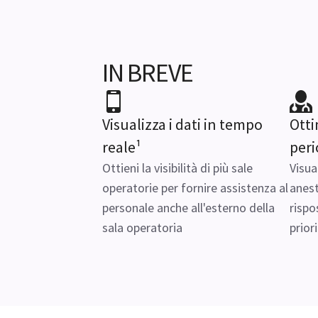
IN BREVE
Visualizza i dati in tempo
Otti
reale¹
peri
Ottieni la visibilità di più sale
Visua
operatorie per fornire assistenza al
anest
personale anche all'esterno della
rispo
sala operatoria
prior