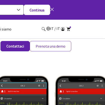
Continua
IT / IT
i siamo
Contattaci
Prenota una demo