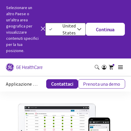
Selezionare un
altro Paese o
un'altra area
United
geografica per
Continua
visualizzare
States
contenuti specifici
per la tua
posizione.
Applicazione Checkout di Carestation Insights
Contattaci
Prenota una demo