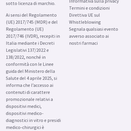
Italy
preferenze sui cookie
© 2026 GE HealthCare. GE è
Preferenze di
un marchio di General
comunicazione
Electric Company usato
Informativa sulla privacy
sotto licenza di marchio.
Termini e condizioni
Ai sensi del Regolamento
Direttiva UE sul
(UE) 2017/745 (MDR) e del
Whistleblowing
Regolamento (UE)
Segnala qualsiasi evento
2017/746 (IVDR), recepiti in
avverso associato ai
Italia mediante i Decreti
nostri farmaci
Legislativi 137/2022 e
138/2022, nonché in
conformità con le Linee
guida del Ministero della