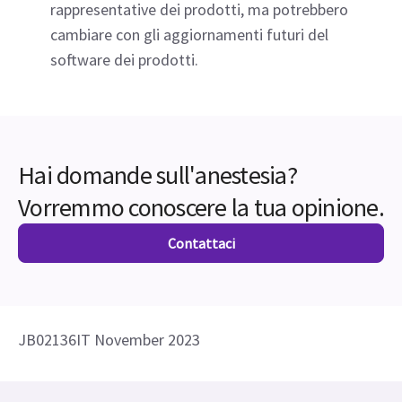
complications after major small and large bowel
procedures. Perioperative Medicine, 3(7).
doi:10.1186/2047-0525-3-7.
Et Control negli Stati Uniti è indicato per pazienti
di età pari o superiore a 18 anni.
NOTA: le immagini delle schermate sono
rappresentative dei prodotti, ma potrebbero
cambiare con gli aggiornamenti futuri del
software dei prodotti.
Hai domande sull'anestesia?
Vorremmo conoscere la tua opinione.