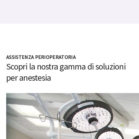
che sfruttano i dati dei tuoi sistemi di
erogazione dell'anestesia Aisys CS²
Questa famiglia di applicazioni analitiche in continua
crescita è progettata per sfruttare la potenza dei dati
provenienti dalle macchine per anestesia connesse e
tradurre tali dati in intelligenza che può essere sfruttata
per ottimizzare le prestazioni della vostra sala operatoria.
Esplora tutte le applicazioni
ASSISTENZA PERIOPERATORIA
Scopri la nostra gamma di soluzioni