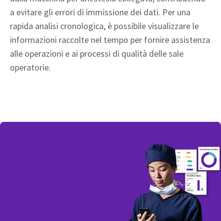
l'efficienza della sala operatoria
Una semplice visualizzazione a schermo mostra se il
controllo delle macchine per anestesia Aisys CS²
collegate è stato completato o meno. Questo
processo automatizzato, senza necessità di
inserimento manuale, acquisisce i dati provenienti
dalla macchina per anestesia collegata, contribuendo
a evitare gli errori di immissione dei dati. Per una
rapida analisi cronologica, è possibile visualizzare le
informazioni raccolte nel tempo per fornire assistenza
alle operazioni e ai processi di qualità delle sale
operatorie.