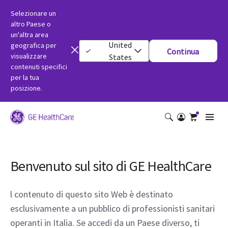
Selezionare un
altro Paese o
un'altra area
United
geografica per
Continua
visualizzare
States
contenuti specifici
per la tua
posizione.
Benvenuto sul sito di GE HealthCare
l contenuto di questo sito Web è destinato
esclusivamente a un pubblico di professionisti sanitari
operanti in Italia. Se accedi da un Paese diverso, ti