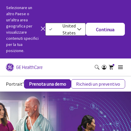
Selezionare un
altro Paese o
un'altra area
United
geografica per
Continua
visualizzare
States
contenuti specifici
per la tua
posizione.
Portrait™ Mobile
Prenota una demo
Richiedi un preventivo