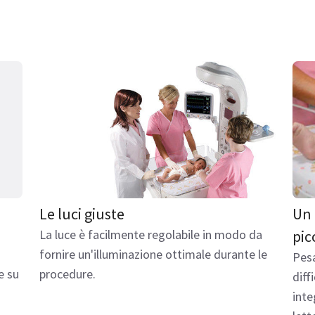
Le luci giuste
Un 
La luce è facilmente regolabile in modo da
pic
fornire un'illuminazione ottimale durante le
Pesa
e su
procedure.
diff
inte