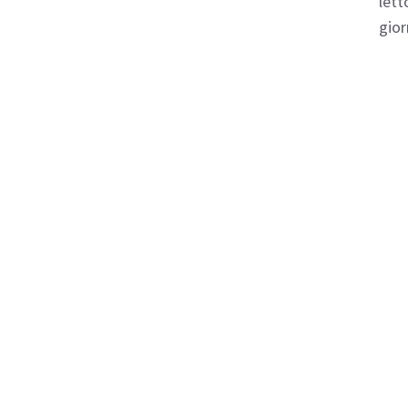
lett
gior