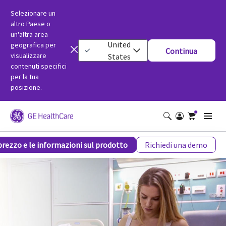
Selezionare un
altro Paese o
un'altra area
United
geografica per
Continua
visualizzare
States
contenuti specifici
per la tua
posizione.
Novii+ Wireless Patch System Fetal Monitor
 prezzo e le informazioni sul prodotto
Richiedi una demo