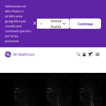
Selezionare un
altro Paese o
un'altra area
United
geografica per
Continua
visualizzare
States
contenuti specifici
per la tua
posizione.