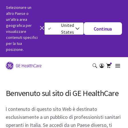
Selezionare un
altro Paese o
un'altra area
United
geografica per
Continua
visualizzare
States
contenuti specifici
per la tua
posizione.
Benvenuto sul sito di GE HealthCare
l contenuto di questo sito Web è destinato
esclusivamente a un pubblico di professionisti sanitari
operanti in Italia. Se accedi da un Paese diverso, ti