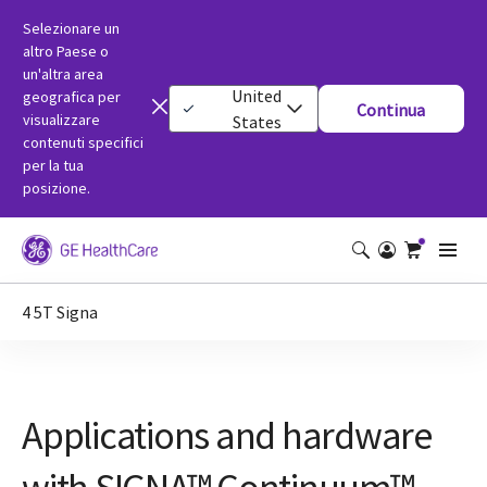
Selezionare un
altro Paese o
un'altra area
United
geografica per
Continua
visualizzare
States
contenuti specifici
per la tua
posizione.
4 5T Signa
Applications and hardware