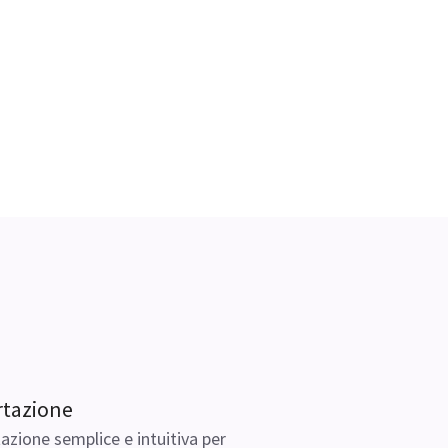
rtazione
azione semplice e intuitiva per