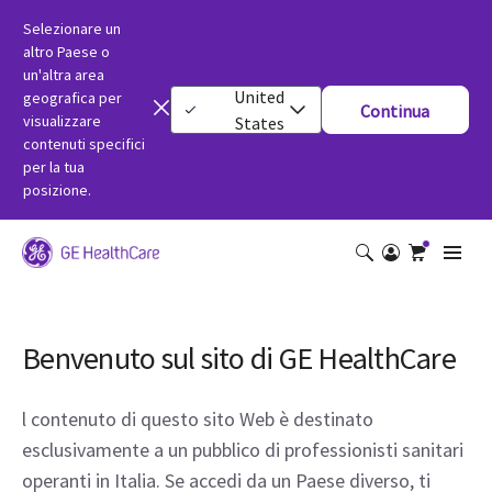
Selezionare un
altro Paese o
un'altra area
United
geografica per
Continua
visualizzare
States
contenuti specifici
per la tua
posizione.
Benvenuto sul sito di GE HealthCare
l contenuto di questo sito Web è destinato
esclusivamente a un pubblico di professionisti sanitari
operanti in Italia. Se accedi da un Paese diverso, ti