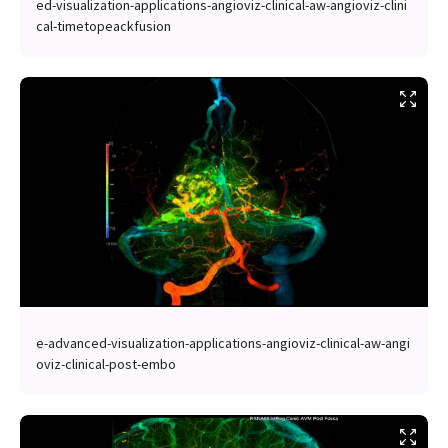
ed-visualization-applications-angioviz-clinical-aw-angioviz-clini
cal-timetopeackfusion
e-advanced-visualization-applications-angioviz-clinical-aw-angi
oviz-clinical-post-embo