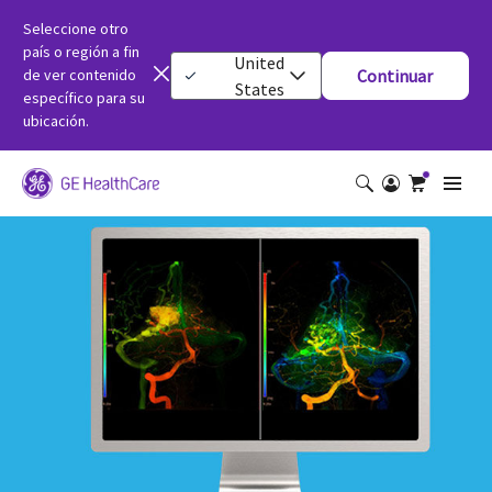
Seleccione otro
país o región a fin
United
de ver contenido
Continuar
States
específico para su
ubicación.