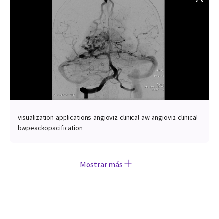
visualization-applications-angioviz-clinical-aw-angioviz-clinical-
bwpeackopacification
Mostrar más