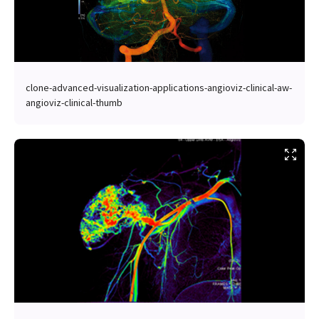
clone-advanced-visualization-applications-angioviz-clinical-aw-
angioviz-clinical-thumb