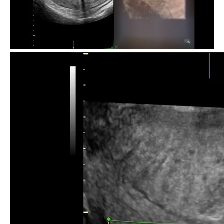
"El Voluson Expert 22 es muy útil para
evaluar el corazón fetal. Al usar fetalHQ,
uno de los retos es identificar claramente el
borde endocárdico de las cuatro cavidades.
Con Radiant, se consigue una visualización
mucho más clara y precisa del borde
endocárdico para el trazado. La imagen 2D
ha mejorado de forma notable, lo que hace
que tu evaluación con fetalHQ sea más
precisa."
Dr. Greggory DeVore
Centro de Diagnóstico Fetal - California, EE. UU.