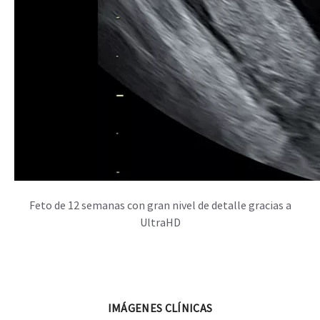
SonoAVC™follicle calcula automáticamente el número, las
dimensiones y el volumen de las estructuras hipoecoicas en
un barrido volumétrico.
Imágenes clínicas
Galería de imágenes obstétricas