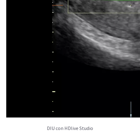
SALUD PÉLVICA
Simplificando el diagnóstico para encontrar respuestas
Síntomas como dolor pélvico, sangrado posmenopáusico,
disfunción genitourinaria e infertilidad pueden resultar
confusos y preocupantes para tus pacientes. La excepcional
calidad de imagen del Voluson Expert 22, junto con
herramientas avanzadas de análisis y tecnologías 3D
sencillas, puede ofrecer información clínica valiosa sobre la
salud reproductiva de tus pacientes.