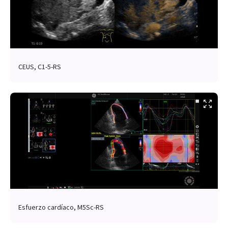
CEUS, C1-5-RS
Esfuerzo cardíaco, M5Sc-RS