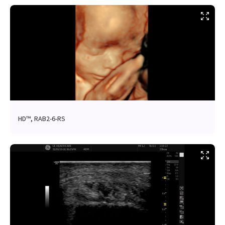
HD™, RAB2-6-RS