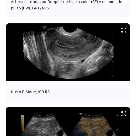
Arteria carótida por Doppler de flujo a color (CF) y en onda de
pulso (PW), L4-12t-RS
Útero B-Mode, IC9-RS