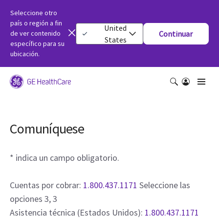
Seleccione otro
país o región a fin
United
de ver contenido
Continuar
States
específico para su
ubicación.
Comuníquese
* indica un campo obligatorio.
Cuentas por cobrar:
1.800.437.1171
Seleccione las
opciones 3, 3
Asistencia técnica (Estados Unidos):
1.800.437.1171