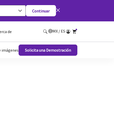
Continuar
MX / ES
erca de
de imágenes
Solicita una Demostración