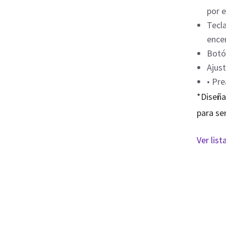
por e
Tecla
ence
Botó
Ajust
• Pre
*Diseña
para se
Ver lis