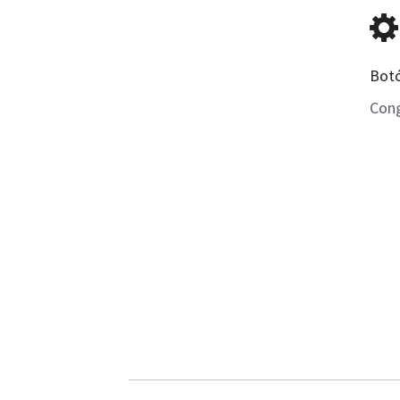
Botó
Cong