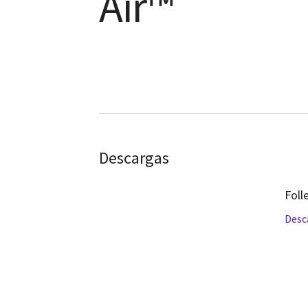
Air™
Descargas
Foll
Desc