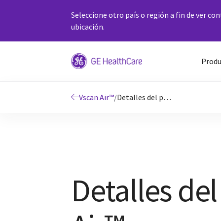
Seleccione otro país o región a fin de ver co
ubicación.
Produ
Vscan Air™
/
Detalles del producto Vscan Air™
Detalles de