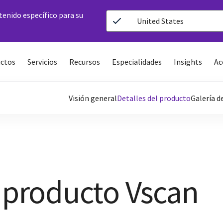
ntenido específico para su
United States
ctos
Servicios
Recursos
Especialidades
Insights
Ac
Visión general
Detalles del producto
Galería 
l producto Vscan