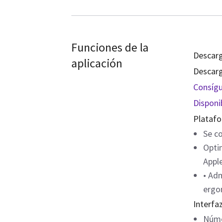
Funciones de la
Descarg
aplicación
Descarg
Consígu
Disponi
Platafo
Se co
Opti
Apple
• Adm
ergo
Interfaz
Númer