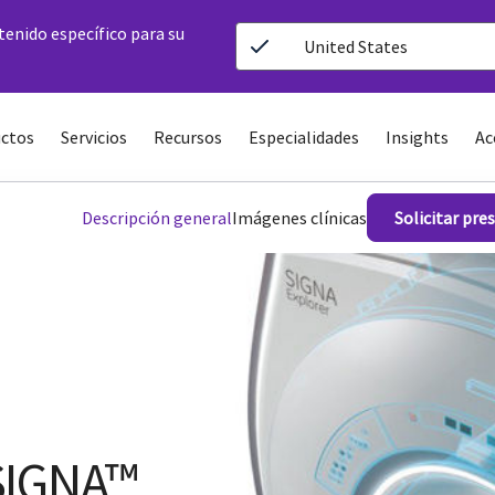
ntenido específico para su
United States
ctos
Servicios
Recursos
Especialidades
Insights
Ac
Descripción general
Imágenes clínicas
Solicitar pre
SIGNA™