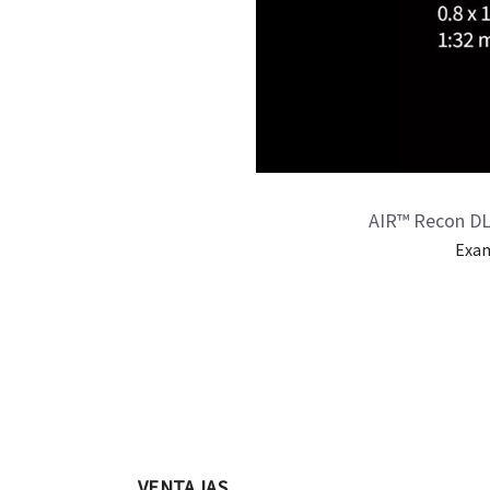
AIR™ Recon DL 
Exam
VENTAJAS