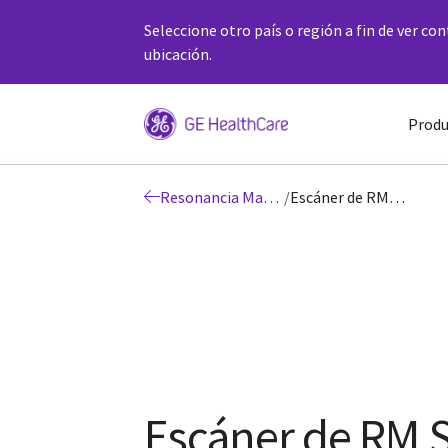
Seleccione otro país o región a fin de ver co
ubicación.
Produ
Resonancia Magnética
/
Escáner de RM SIGNA™ Explorer 1.5T
Escáner de RM 