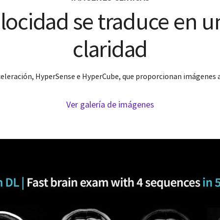
locidad se traduce en u
claridad
aceleración, HyperSense e HyperCube, que proporcionan imágenes a
Ver galería de imágenes