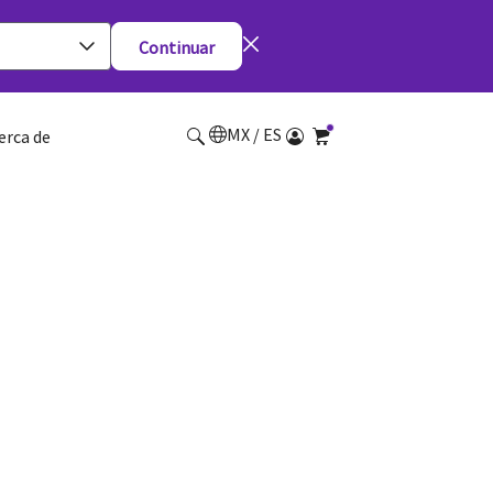
Continuar
MX / ES
erca de