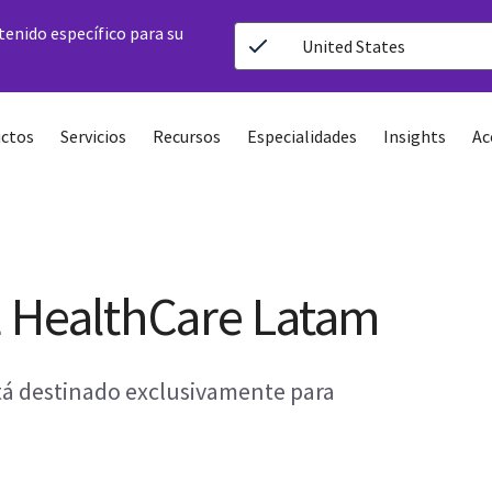
ntenido específico para su
United States
ctos
Servicios
Recursos
Especialidades
Insights
Ac
E HealthCare Latam
stá destinado exclusivamente para