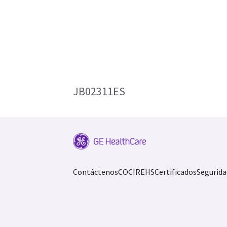
JB02311ES
Contáctenos
COCIR
EHS
Certificados
Segurida