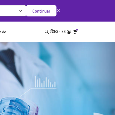
Continuar
ES - ES
a de