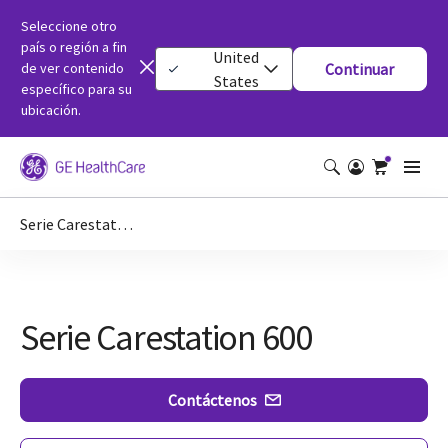
Seleccione otro
país o región a fin
United
de ver contenido
Continuar
States
específico para su
ubicación.
Serie Carestation 600
Serie Carestation 600
Contáctenos