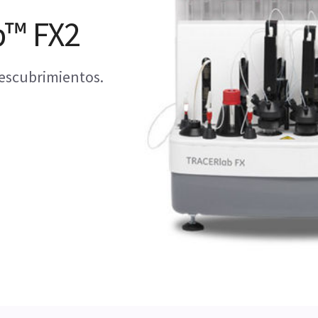
b™ FX2
escubrimientos.