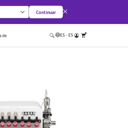
Continuar
ES - ES
a de