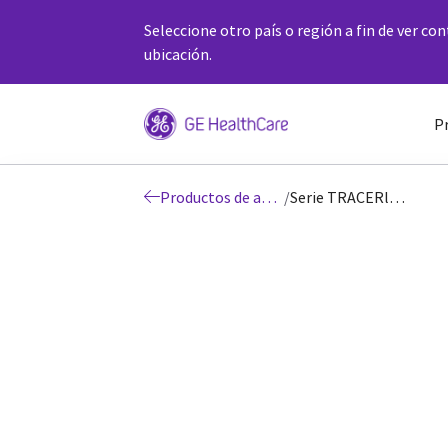
Seleccione otro país o región a fin de ver co
ubicación.
P
Productos de adquisición de imágenes moleculares
/
Serie TRACERlab™ FX2