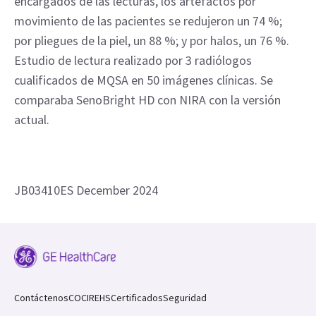
& Biology, pp. 7893-7907; 2. NHSBSP Equipment
Reports 1306, 1404, 1307, and on Fujifilm AMULET
Innovality.]
4. Por sistema. Para Pristina 2D y 3D. Datos de
archivo. GE HealthCare. 2020.
5. 510(k) K211215. Según los tres profesionales
encargados de las lecturas, los artefactos por
movimiento de las pacientes se redujeron un 74 %;
por pliegues de la piel, un 88 %; y por halos, un 76 %.
Estudio de lectura realizado por 3 radiólogos
cualificados de MQSA en 50 imágenes clínicas. Se
comparaba SenoBright HD con NIRA con la versión
actual.