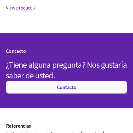
SenoBright™ HD
Proporcione respuestas a sus pacientes de inmediato y
ayúdelos a evitar la incertidumbre a la que se enfrentan
cuando se les realiza un examen no concluyente.
SenoBright HD reduce el efecto de enmascaramiento del
tejido mamario para revelar lo que importa.1 No busque,
vea. Agilice su capacidad para realizar un diagnóstico fiable.
View product
Contacto
¿Tiene alguna pregunta? Nos gustaría