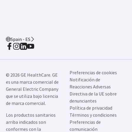
JB03410ES December 2024
Contáctenos
COCIR
EHS
Certificados
Seguridad
Spain - ES