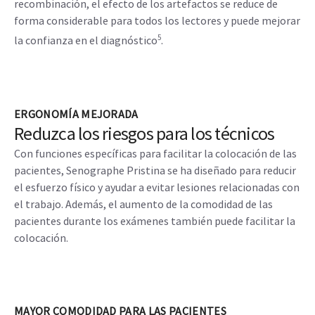
tomosíntesis de Senographe Pristina posibilita una mejor
visibilidad de las microcalcificaciones con el algoritmo
Motion Correction (corrección del movimiento), que
permite corregir posibles movimientos de las pacientes.
Las estructuras finas se ven más nítidas, y la representación
general de la imagen tiene ajustes de contraste
optimizados. Este método optimiza la calidad de la
imagen, logrando una reducción significativa de la dosis.
• CEM con Nira: Gracias al nuevo algoritmo de
recombinación, el efecto de los artefactos se reduce de
forma considerable para todos los lectores y puede mejorar
5
la confianza en el diagnóstico
.
ERGONOMÍA MEJORADA
Reduzca los riesgos para los técnicos
Con funciones específicas para facilitar la colocación de las