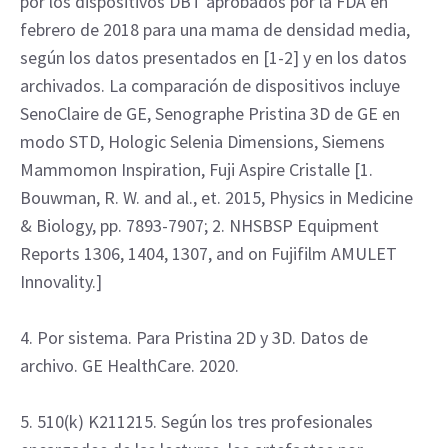
id=P130020.
2. Estudio de satisfacción de pacientes elaborado por
IPSOS y financiado por GE HealthCare. Se realizó con
315 pacientes en 2 hospitales europeos, 160 de las
cuales utilizaron la opción de compresión controlada
por la paciente. Febrero de 2017
3. Comparación de la dosis de paciente administrada
por los dispositivos DBT aprobados por la FDA en
febrero de 2018 para una mama de densidad media,
según los datos presentados en [1-2] y en los datos
archivados. La comparación de dispositivos incluye
SenoClaire de GE, Senographe Pristina 3D de GE en
modo STD, Hologic Selenia Dimensions, Siemens
Mammomon Inspiration, Fuji Aspire Cristalle [1.
Bouwman, R. W. and al., et. 2015, Physics in Medicine