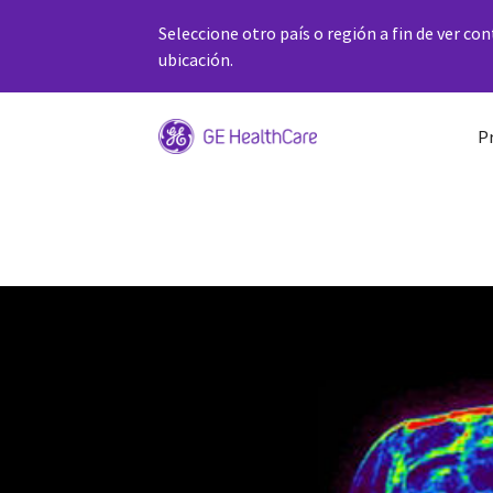
Seleccione otro país o región a fin de ver co
ubicación.
P