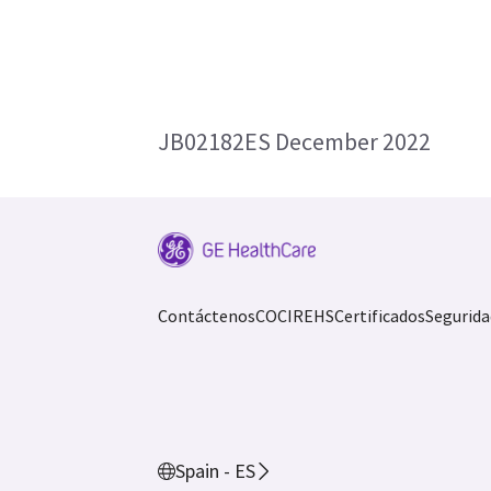
JB02182ES December 2022
Contáctenos
COCIR
EHS
Certificados
Segurida
Spain - ES