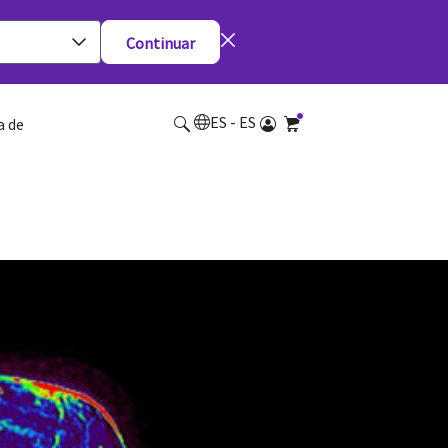
Continuar
ES - ES
a de