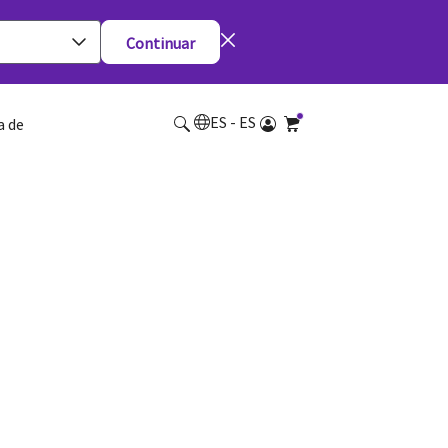
Continuar
ES - ES
a de