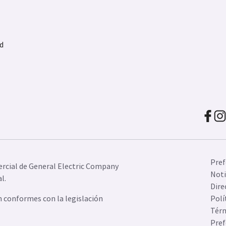
d
Pref
rcial de General Electric Company
Noti
l.
Dire
n conformes con la legislación
Polí
Térm
Pref