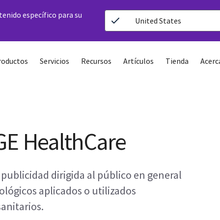
ntenido específico para su
United States
roductos
Servicios
Recursos
Artículos
Tienda
Acerc
GE HealthCare
 publicidad dirigida al público en general
ológicos aplicados o utilizados
anitarios.