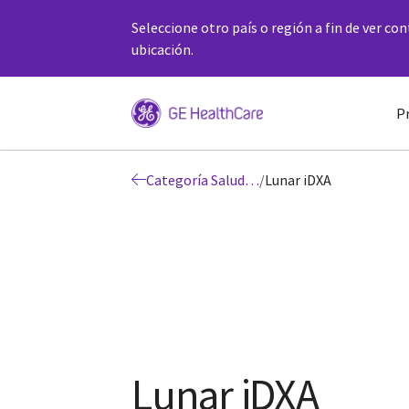
Seleccione otro país o región a fin de ver co
ubicación.
P
Categoría Salud ósea y salud metabólica
/
Lunar iDXA
Lunar iDXA