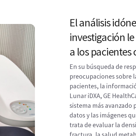
El análisis idón
investigación le
a los pacientes 
En su búsqueda de resp
preocupaciones sobre la
pacientes, la informaci
Lunar iDXA, GE HealthC
sistema más avanzado pa
datos y las imágenes que
trata de evaluar la dens
fractura, la salud metab