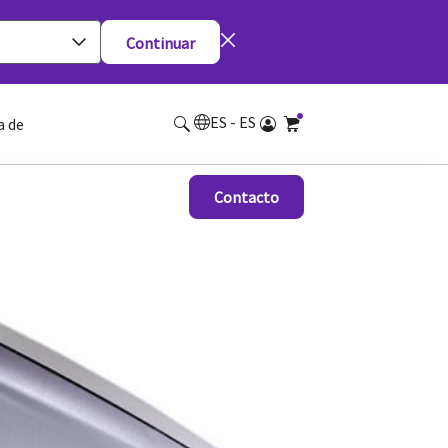
Continuar
ES - ES
a de
Contacto