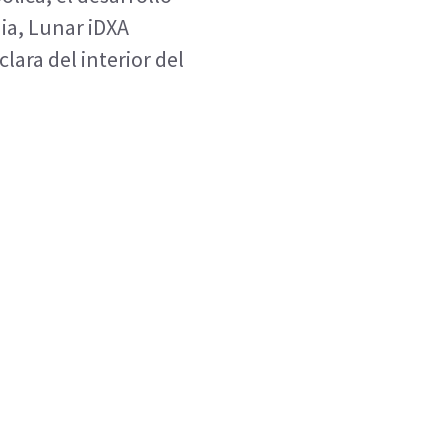
nia, Lunar iDXA
lara del interior del