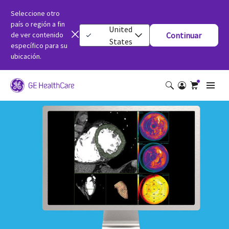
Seleccione otro
país o región a fin
United
de ver contenido
Continuar
States
específico para su
ubicación.