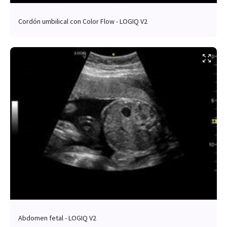
Cordón umbilical con Color Flow - LOGIQ V2
Abdomen fetal - LOGIQ V2