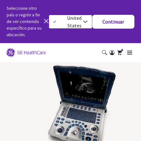
Seleccione otro
país o región a fin
United
de ver contenido
Continuar
States
específico para su
ubicación.