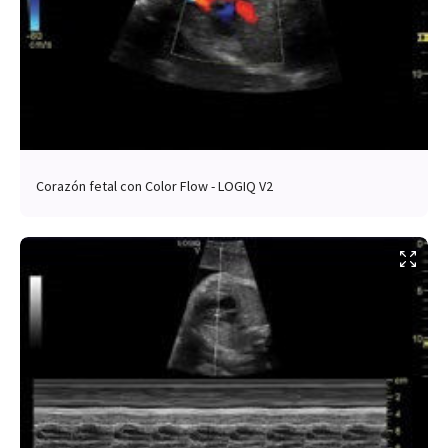
Corazón fetal con Color Flow - LOGIQ V2