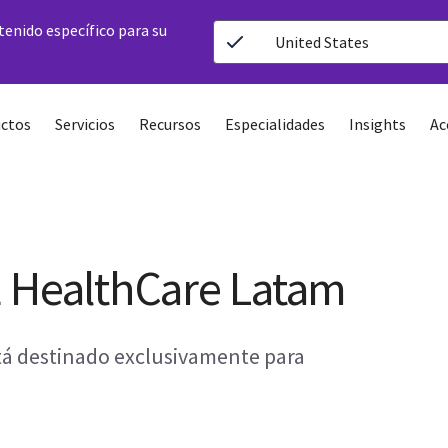
ntenido específico para su
United States
ctos
Servicios
Recursos
Especialidades
Insights
Ac
E HealthCare Latam
stá destinado exclusivamente para