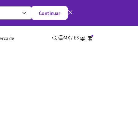
Continuar
MX / ES
erca de