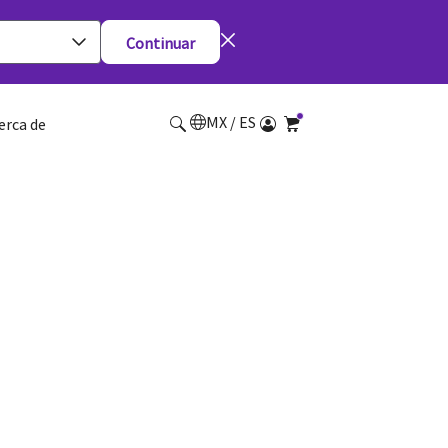
Continuar
MX / ES
erca de