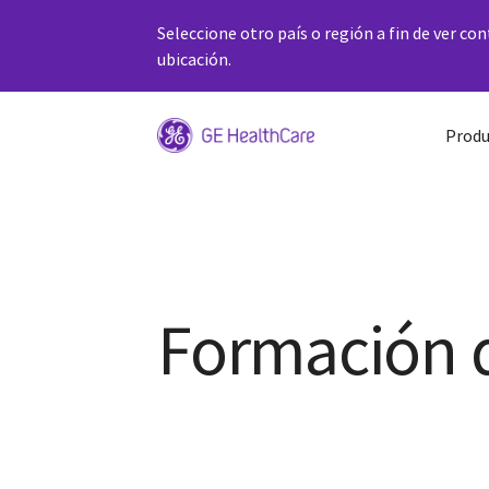
Seleccione otro país o región a fin de ver co
ubicación.
Produ
Formación 