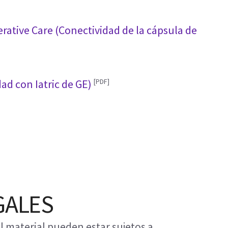
erative Care (Conectividad de la cápsula de
[PDF]
dad con Iatric de GE)
GALES
 material pueden estar sujetos a