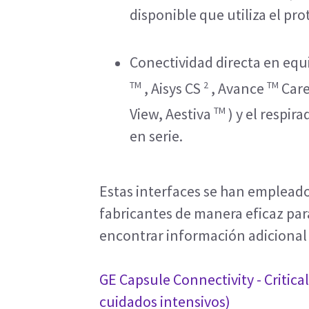
disponible que utiliza el pr
Conectividad directa en equ
TM
2
TM
, Aisys CS
, Avance
Care
TM
View, Aestiva
) y el respi
en serie.
Estas interfaces se han emplead
fabricantes de manera eficaz par
encontrar información adicional
GE Capsule Connectivity - Critica
cuidados intensivos)