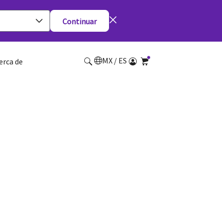
Continuar
MX / ES
erca de