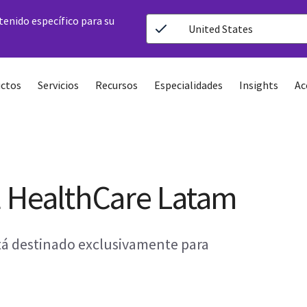
ntenido específico para su
United States
ctos
Servicios
Recursos
Especialidades
Insights
Ac
E HealthCare Latam
stá destinado exclusivamente para