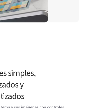
es simples,
izados y
tizados
stema y sus imágenes con controles