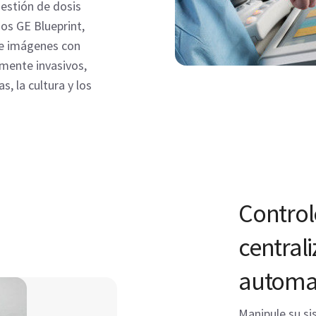
gestión de dosis
os GE Blueprint,
de imágenes con
mente invasivos,
, la cultura y los
Control
central
automa
Manipule su si