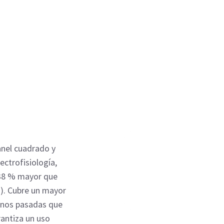
anel cuadrado y
lectrofisiología,
 38 % mayor que
g). Cubre un mayor
enos pasadas que
antiza un uso