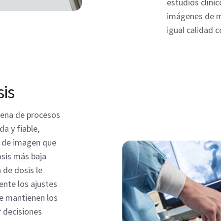
estudios clíni
imágenes de m
igual calidad c
is
adena de procesos
a y fiable,
d de imagen que
osis más baja
 de dosis le
ente los ajustes
se mantienen los
r decisiones