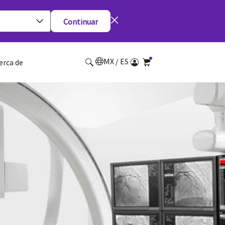
Continuar
MX / ES
erca de