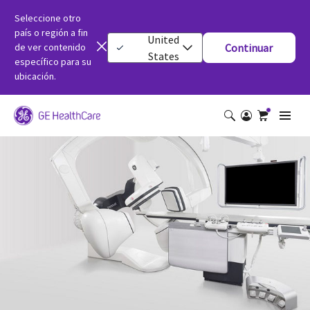
Seleccione otro
país o región a fin
United
de ver contenido
Continuar
States
específico para su
ubicación.