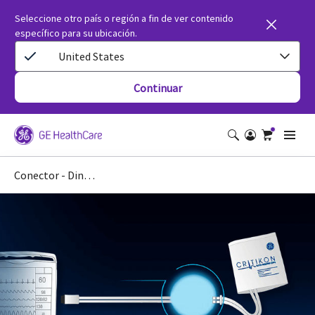
Seleccione otro país o región a fin de ver contenido
específico para su ubicación.
United States
Continuar
Conector - Dinaclick-5 | GE Healthcare