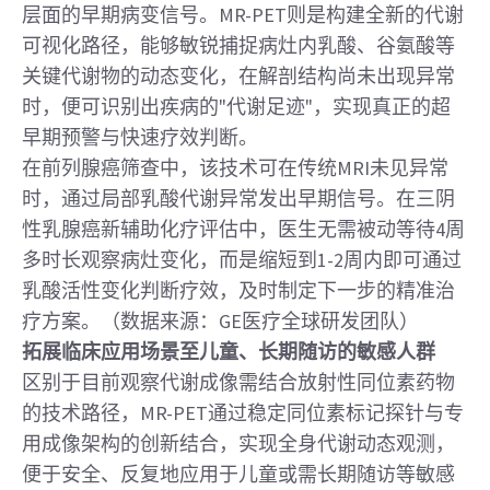
层面的早期病变信号。MR-PET则是构建全新的代谢
可视化路径，能够敏锐捕捉病灶内乳酸、谷氨酸等
关键代谢物的动态变化，在解剖结构尚未出现异常
时，便可识别出疾病的"代谢足迹"，实现真正的超
早期预警与快速疗效判断。
在前列腺癌筛查中，该技术可在传统MRI未见异常
时，通过局部乳酸代谢异常发出早期信号。在三阴
性乳腺癌新辅助化疗评估中，医生无需被动等待4周
多时长观察病灶变化，而是缩短到1-2周内即可通过
乳酸活性变化判断疗效，及时制定下一步的精准治
疗方案。（数据来源：GE医疗全球研发团队）
拓展临床应用场景至儿童、长期随访的敏感人群
区别于目前观察代谢成像需结合放射性同位素药物
的技术路径，MR-PET通过稳定同位素标记探针与专
用成像架构的创新结合，实现全身代谢动态观测，
便于安全、反复地应用于儿童或需长期随访等敏感