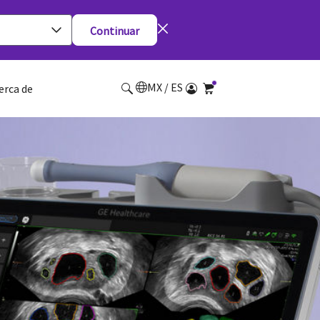
Continuar
MX / ES
erca de