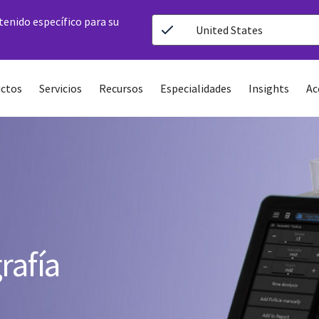
ntenido específico para su
United States
ctos
Servicios
Recursos
Especialidades
Insights
Ac
rafía