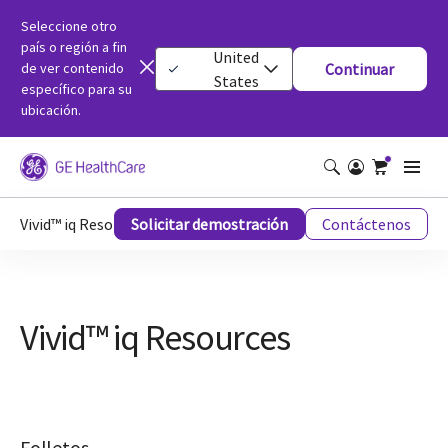
Seleccione otro
país o región a fin
United
de ver contenido
Continuar
States
específico para su
ubicación.
Vivid™ iq Resources
Solicitar demostración
Contáctenos
Vivid™ iq Resources
Folletos