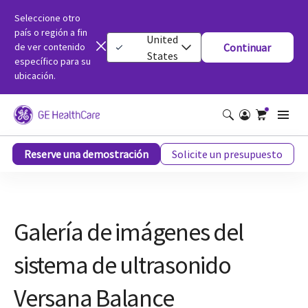
Seleccione otro
país o región a fin
United
de ver contenido
Continuar
States
específico para su
ubicación.
Galería de imágenes del sistema de ultrasonido Versana Balance
Reserve una demostración
Solicite un presupuesto
Galería de imágenes del
sistema de ultrasonido
Versana Balance