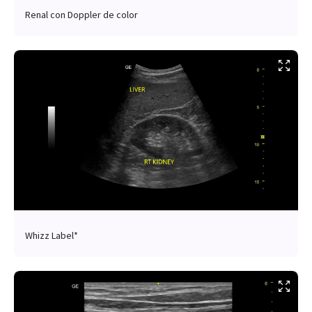
Renal con Doppler de color
Whizz Label*